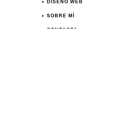
DISEÑO WEB
SOBRE MÍ
CONTACTA
INICIO
MIS PROYECTOS
DISEÑO GRÁFICO
DISEÑO WEB
SOBRE MÍ
CONTACTA